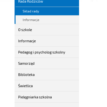
Rada Rodziców
Skład rady
Informacje
O szkole
Informacje
Pedagog i psycholog szkolny
Samorząd
Biblioteka
Świetlica
Pielęgniarka szkolna