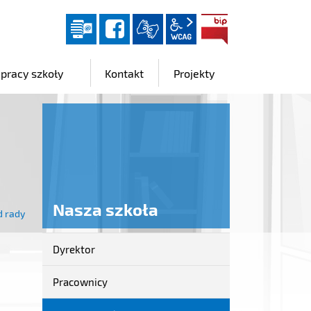
Dziennik elektroniczny
facebook
wcag2.1
BIP
 pracy szkoły
Kontakt
Projekty
Nasza szkoła
d rady
Dyrektor
Nasza
szkoła
Pracownicy