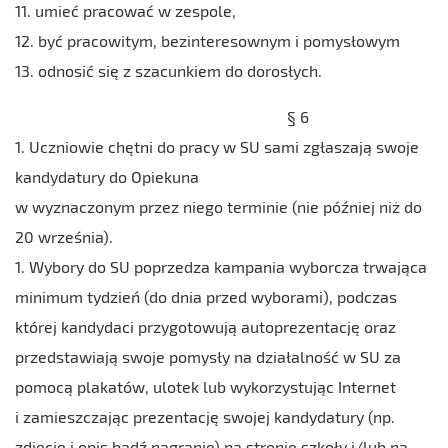
11. umieć pracować w zespole,
12. być pracowitym, bezinteresownym i pomysłowym
13. odnosić się z szacunkiem do dorosłych.
§ 6
1. Uczniowie chętni do pracy w SU sami zgłaszają swoje
kandydatury do Opiekuna
w wyznaczonym przez niego terminie (nie później niż do
20 września).
1. Wybory do SU poprzedza kampania wyborcza trwająca
minimum tydzień (do dnia przed wyborami), podczas
której kandydaci przygotowują autoprezentację oraz
przedstawiają swoje pomysły na działalność w SU za
pomocą plakatów, ulotek lub wykorzystując Internet
i zamieszczając prezentację swojej kandydatury (np.
zdjęcie i opis bądź nagranie) na stronie szkoły i/lub na