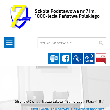
Szkoła Podstawowa nr 7 im.
1000-lecia Państwa Polskiego
szukaj
Dziennik elektroniczny
facebook
wcag2.1
Strona główna
/
Nasza szkoła
/
Samorząd
/
Klasy 4-8
/
REGULAMIN SAMORZĄDU UCZNIOWSKIEGO SP7