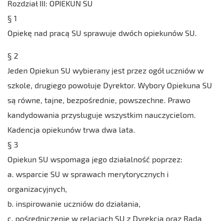
Rozdział III: OPIEKUN SU
§ 1
Opiekę nad pracą SU sprawuje dwóch opiekunów SU.
§ 2
Jeden Opiekun SU wybierany jest przez ogół uczniów w
szkole, drugiego powołuje Dyrektor. Wybory Opiekuna SU
są równe, tajne, bezpośrednie, powszechne. Prawo
kandydowania przysługuje wszystkim nauczycielom.
Kadencja opiekunów trwa dwa lata.
§ 3
Opiekun SU wspomaga jego działalność poprzez:
a. wsparcie SU w sprawach merytorycznych i
organizacyjnych,
b. inspirowanie uczniów do działania,
c. pośredniczenie w relacjach SU z Dyrekcją oraz Radą