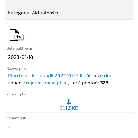
Kategoria: Aktualności
doc
2023-01-14
Plan lekcji kl I do VIII 2022 2023 II półrocze.doc
zobacz:
rejestr zmian pliku
, ilość pobrań:
323
Plan
211.5KB
lekcji
kl
I
-
do
VIII