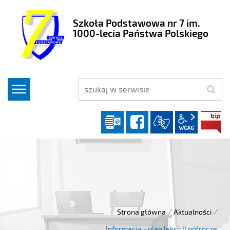
Szkoła Podstawowa nr 7 im.
1000-lecia Państwa Polskiego
szukaj
Dziennik elektroniczny
facebook
wcag2.1
Strona główna
/
Aktualności
/
Informacja - plan lekcji II półrocze